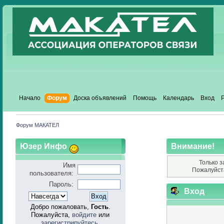
Начало
Форум
Доска объявлений
Помощь
Календарь
Вход
Форум МАКАТЕЛ
Юзер Инфо
Внимание!
Только з
Имя
Пожалуйст
пользователя:
Пароль:
Вход
Добро пожаловать,
Гость
.
Пожалуйста,
войдите
или
зарегистрируйтесь
.