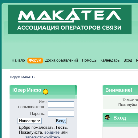
Начало
Форум
Доска объявлений
Помощь
Календарь
Вход
Форум МАКАТЕЛ
Юзер Инфо
Внимание!
Только з
Имя
Пожалуйст
пользователя:
Пароль:
Вход
Добро пожаловать,
Гость
.
Пожалуйста,
войдите
или
зарегистрируйтесь
.