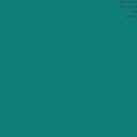
SMF 2.0.18
SimplePortal
S
XHTML