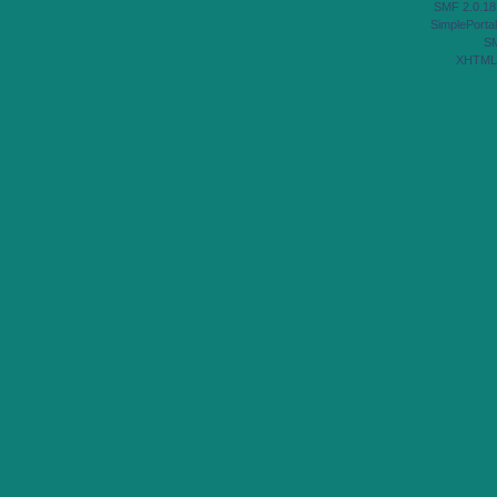
SMF 2.0.18
SimplePortal
S
XHTML