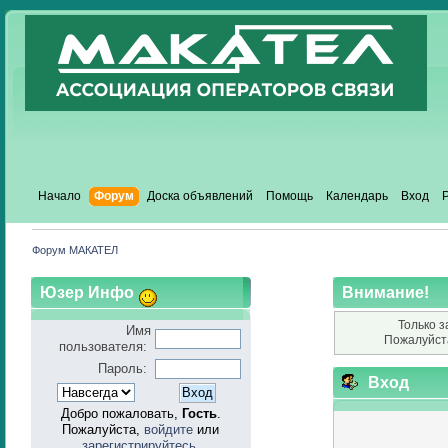
Начало
Форум
Доска объявлений
Помощь
Календарь
Вход
Форум МАКАТЕЛ
Юзер Инфо
Внимание!
Только з
Имя
Пожалуйст
пользователя:
Пароль:
Вход
Добро пожаловать,
Гость
.
Пожалуйста,
войдите
или
зарегистрируйтесь
.