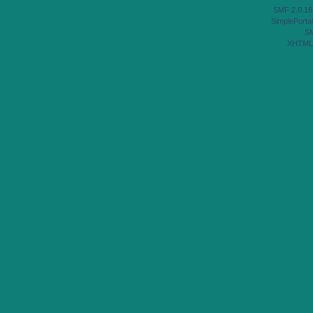
SMF 2.0.18
SimplePortal
S
XHTML