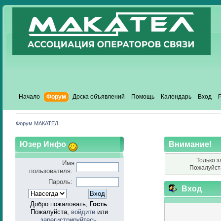
Начало
Форум
Доска объявлений
Помощь
Календарь
Вход
Форум МАКАТЕЛ
Юзер Инфо
Внимание!
Только з
Имя
Пожалуйст
пользователя:
Пароль:
Вход
Добро пожаловать,
Гость
.
Пожалуйста,
войдите
или
зарегистрируйтесь
.