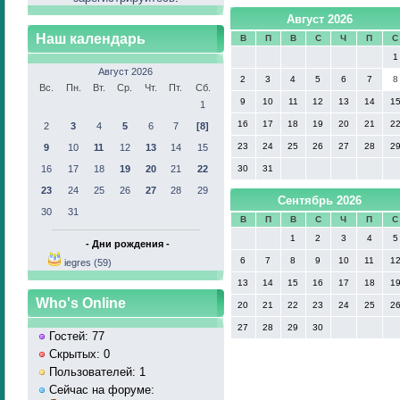
Август 2026
Наш календарь
В
П
В
С
Ч
П
С
1
Август 2026
2
3
4
5
6
7
8
Вс.
Пн.
Вт.
Ср.
Чт.
Пт.
Сб.
9
10
11
12
13
14
1
1
16
17
18
19
20
21
2
2
3
4
5
6
7
[8]
23
24
25
26
27
28
2
9
10
11
12
13
14
15
16
17
18
19
20
21
22
30
31
23
24
25
26
27
28
29
Сентябрь 2026
30
31
В
П
В
С
Ч
П
С
1
2
3
4
5
- Дни рождения -
6
7
8
9
10
11
1
iegres (59)
13
14
15
16
17
18
1
Who's Online
20
21
22
23
24
25
2
27
28
29
30
Гостей: 77
Скрытых: 0
Пользователей: 1
Сейчас на форуме: