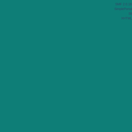
SMF 2.0.18
SimplePortal
S
XHTML