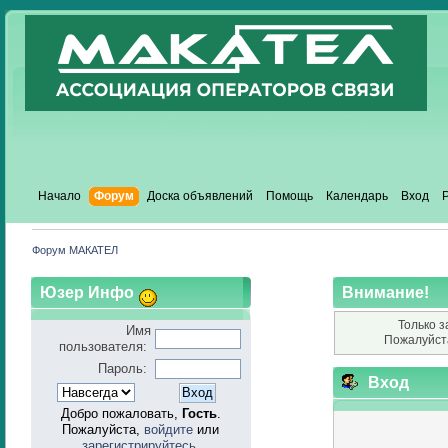
Начало
Форум
Доска объявлений
Помощь
Календарь
Вход
Форум МАКАТЕЛ
Юзер Инфо
Внимание!
Только з
Имя
Пожалуйст
пользователя:
Пароль:
Вход
Добро пожаловать,
Гость
.
Пожалуйста,
войдите
или
зарегистрируйтесь
.