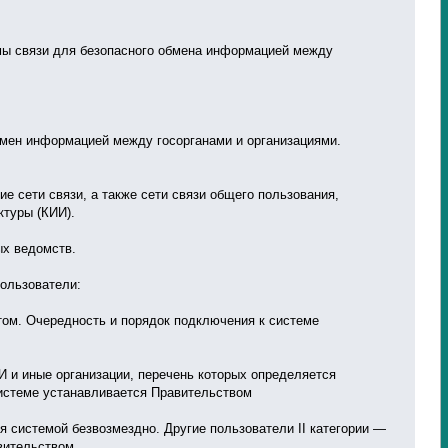
мы связи для безопасного обмена информацией между
бмен информацией между госорганами и организациями.
е сети связи, а также сети связи общего пользования,
туры (КИИ).
х ведомств.
ользователи:
том. Очередность и порядок подключения к системе
ИИ и иные организации, перечень которых определяется
системе устанавливается Правительством
ься системой безвозмездно. Другие пользователи II категории —
вительством.