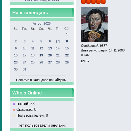
Наш календарь
Август 2026
Вс.
Пн.
Вт.
Ср.
Чт.
Пт.
Сб.
1
2
3
4
5
6
[7]
8
Сообщений: 9877
9
10
11
12
13
14
15
Дата регистрации: 14.11.2008,
00:46
16
17
18
19
20
21
22
КМБУ
23
24
25
26
27
28
29
30
31
События в календаре не найдены.
Who's Online
Гостей: 88
Скрытых: 0
Пользователей: 0
Нет пользователй он-лайн.