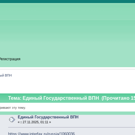
Регистрация
ный ВПН
Тема: Единый Государственный ВПН (Прочитано 15
ривают эту тему.
Единый Государственный ВПН
«
:
27.11.2025, 01:11 »
https://www.interfax.ru/russia/1060036