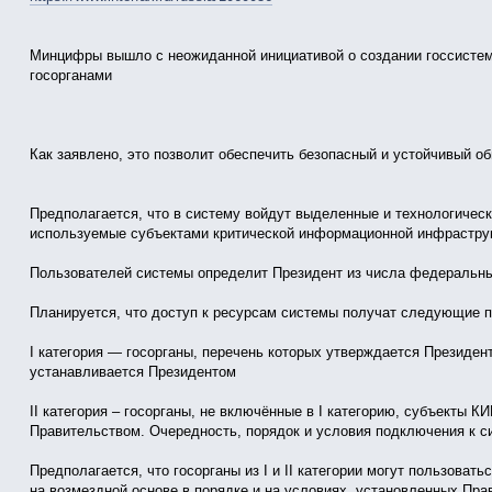
Минцифры вышло с неожиданной инициативой о создании госсисте
госорганами
Как заявлено, это позволит обеспечить безопасный и устойчивый о
Предполагается, что в систему войдут выделенные и технологически
используемые субъектами критической информационной инфраструк
Пользователей системы определит Президент из числа федеральны
Планируется, что доступ к ресурсам системы получат следующие п
I категория — госорганы, перечень которых утверждается Президен
устанавливается Президентом
II категория – госорганы, не включённые в I категорию, субъекты К
Правительством. Очередность, порядок и условия подключения к 
Предполагается, что госорганы из I и II категории могут пользоват
на возмездной основе в порядке и на условиях, установленных Пра