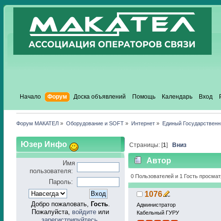
Начало
Форум
Доска объявлений
Помощь
Календарь
Вход
Форум МАКАТЕЛ
»
Оборудование и SOFT
»
Интернет
»
Единый Государствен
Юзер Инфо
Страницы: [
1
]
Вниз
Автор
Имя
пользователя:
0 Пользователей и 1 Гость просмат
Пароль:
1076
Добро пожаловать,
Гость
.
Администратор
Пожалуйста,
войдите
или
Кабельный ГУРУ
зарегистрируйтесь
.