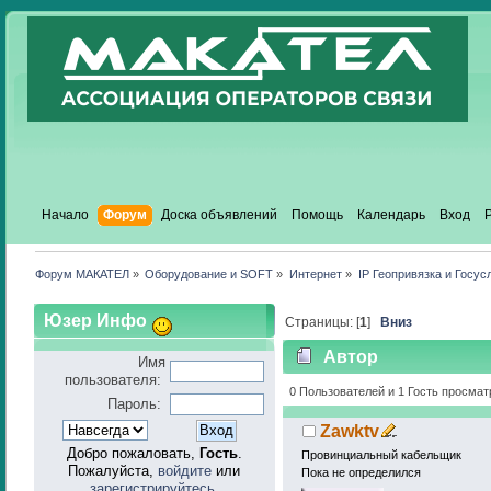
Начало
Форум
Доска объявлений
Помощь
Календарь
Вход
Форум МАКАТЕЛ
»
Оборудование и SOFT
»
Интернет
»
IP Геопривязка и Госус
Юзер Инфо
Страницы: [
1
]
Вниз
Автор
Имя
пользователя:
0 Пользователей и 1 Гость просмат
Пароль:
Zawktv
Добро пожаловать,
Гость
.
Провинциальный кабельщик
Пожалуйста,
войдите
или
Пока не определился
зарегистрируйтесь
.