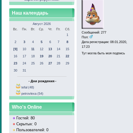
Наш календарь
Август 2026
Вс.
Пн.
Вт.
Ср.
Чт.
Пт.
Сб.
Сообщений: 277
1
Пол:
2
3
4
5
6
7
8
Дата регистрации: 08.01.2020,
17:23
[9]
10
11
12
13
14
15
Тут могла быть моя подпись
16
17
18
19
20
21
22
23
24
25
26
27
28
29
30
31
- Дни рождения -
tefal (48)
petrovlexa (54)
Who's Online
Гостей: 80
Скрытых: 0
Пользователей: 0