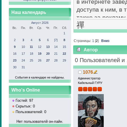
в интернете заве
доступа к ним, в
Наш календарь
также за рекламу
禪
Август 2026
российских закон
Вс.
Пн.
Вт.
Ср.
Чт.
Пт.
Сб.
контента, при это
1
именно человек и
2
3
4
5
6
[7]
8
Страницы:
1
[
2
]
Вниз
9
10
11
12
13
14
15
Автор
16
17
18
19
20
21
22
На рассмотрение 
экспедиционной деяте
0 Пользователей и 
23
24
25
26
27
28
29
КоАП в части уси
30
31
1076
отдельные право
События в календаре не найдены.
Администратор
экспедиционной д
Кабельный ГУРУ
и информации. О
Who's Online
размере от 3000 
Гостей: 97
интернете заведо
Скрытых: 0
опубликованный 
Пользователей: 0
материалов, и по
Нет пользователй он-лайн.