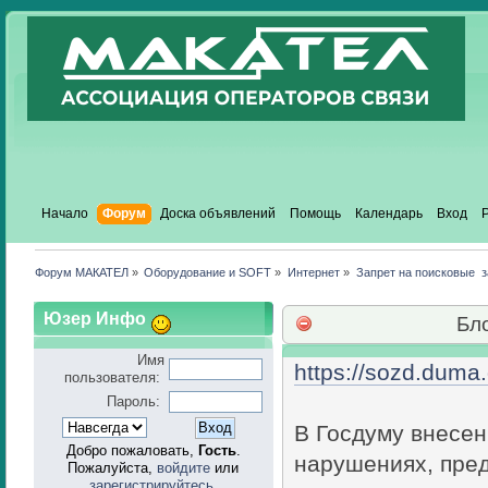
Начало
Форум
Доска объявлений
Помощь
Календарь
Вход
Форум МАКАТЕЛ
»
Оборудование и SOFT
»
Интернет
»
Запрет на поисковые  
Юзер Инфо
Бл
Имя
https://sozd.duma.
пользователя:
Пароль:
В Госдуму внесен
Добро пожаловать,
Гость
.
нарушениях, пре
Пожалуйста,
войдите
или
зарегистрируйтесь
.