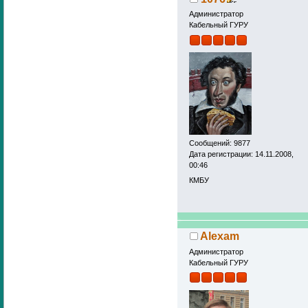
Администратор
https://www.forbes
Кабельный ГУРУ
strafovat-za-poisk
Сообщений: 9877
Дата регистрации: 14.11.2008,
00:46
КМБУ
Alexam
Администратор
Кабельный ГУРУ