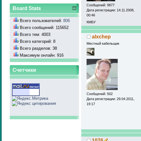
использованием п
Сообщений: 9877
Board Stats
информационным 
Дата регистрации: 14.11.2008,
00:46
телекоммуникацио
Всего пользователей:
806
КМБУ
это определение
Всего сообщений: 115652
Всего тем: 4003
alxchep
Всего категорий: 8
Местный кабельщик
Кроме того, расп
Всего разделов: 38
средств» будет к
Максимум онлайн: 916
000 рублей до 80
Счетчики
100 000 рублей. 
размере от 200 0
Сообщений: 502
Поправки предлож
Дата регистрации: 29.04.2011,
19:17
поправках в КоАП
экспедиционной 
только штрафы дл
января.
1076