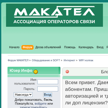
Начало
Форум
Доска объявлений
Помощь
Календарь
Вход
Форум МАКАТЕЛ
»
Оборудование и SOFT
»
Интернет
»
WIFI колпак
Юзер Инфо
Бл
Имя
Всем привет. Дае
пользователя:
абонентам. Пришл
Пароль:
авторизацией и т
Добро пожаловать,
Гость
.
ли доп лицензии?
Пожалуйста,
войдите
или
зарегистрируйтесь
.