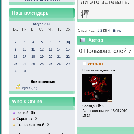
ли это затевать.
禪
Наш календарь
Август 2026
Вс.
Пн.
Вт.
Ср.
Чт.
Пт.
Сб.
Страницы:
1
2
[
3
]
4
Вниз
1
Автор
2
3
4
5
6
7
[8]
9
10
11
12
13
14
15
0 Пользователей и 
16
17
18
19
20
21
22
verean
23
24
25
26
27
28
29
Пока не определился
30
31
- Дни рождения -
iegres (59)
Who's Online
Сообщений: 82
Дата регистрации: 13.05.2010,
Гостей: 65
15:24
Скрытых: 0
Пользователей: 0