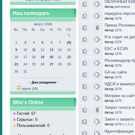
ОБЛАЧНЫЙ БИЛ
Автор
petrovlexa
Наш календарь
передача персо
Автор
1076
Август 2026
Приказ Роскомна
Вс.
Пн.
Вт.
Ср.
Чт.
Пт.
Сб.
Автор
1076
1
Кто сидит на дж
Автор
1076
2
3
4
5
6
7
[8]
ЕБС и ЕСИА
9
10
11
12
13
14
15
Автор
1076
16
17
18
19
20
21
22
Роскомнадзор б
23
24
25
26
27
28
29
Автор
1076
30
31
GA на сайте
Автор
1076
- Дни рождения -
НДСИ и манипу
iegres (59)
Автор
1076
Метрики на сайт
Автор
1076
Who's Online
Запрет голоса п
Автор
1076
Гостей: 67
Закон о запрете
Скрытых: 0
Автор
1076
«
1
2
»
Пользователей: 0
Идентификация 