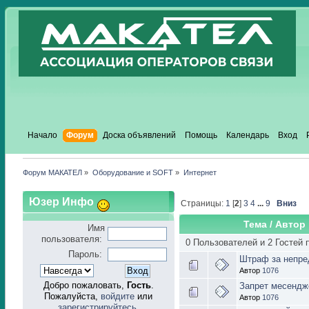
Начало
Форум
Доска объявлений
Помощь
Календарь
Вход
Форум МАКАТЕЛ
»
Оборудование и SOFT
»
Интернет
Юзер Инфо
Страницы:
1
[
2
]
3
4
...
9
Вниз
Тема
/
Автор
Имя
пользователя:
0 Пользователей и 2 Гостей 
Пароль:
Штраф за непре
Автор
1076
Добро пожаловать,
Гость
.
Запрет месендж
Пожалуйста,
войдите
или
Автор
1076
зарегистрируйтесь
.