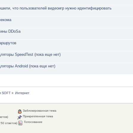
ешили, что пользователей видеоигр нужно идентифицировать
лекома
чины DDoSа
аршрутов
ляторы SpeedTest (пока еще нет)
яторы Android (пока еще нет)
и SOFT
»
Интернет
Заблокированная тема
Прикрепленная тема
ветов)
Голосование
50 ответов)