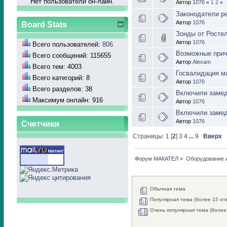
Нет пользователй он-лайн.
Автор
1076
«
1
2
»
Законодатели р
Автор
1076
Board Stats
Зонды от Росте
Автор
1076
Всего пользователей:
806
Возможные при
Всего сообщений: 115655
Автор
Alexam
Всего тем: 4003
Госвалидация м
Всего категорий: 8
Автор
1076
Всего разделов: 38
Включили замед
Максимум онлайн: 916
Автор
1076
Включили замедл
Автор
1076
Счетчики
Страницы:
1
[
2
]
3
4
...
9
Вверх
Форум МАКАТЕЛ
»
Оборудование 
Обычная тема
Популярная тема (более 15 от
Очень популярная тема (более 