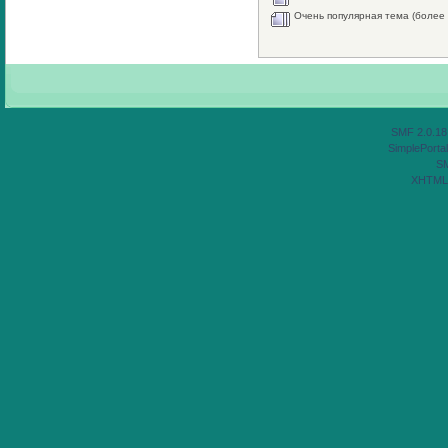
Очень популярная тема (более 
SMF 2.0.18
SimplePortal
S
XHTML