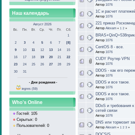
Автор
1076
1С и расчет платеже
Наш календарь
Автор
1076
221 приказ Роскомна
Август 2026
Автор
Alexam
«
1
2
»
Вс.
Пн.
Вт.
Ср.
Чт.
Пт.
Сб.
BRAS+QinQ+538прик
1
Автор
1076
2
3
4
5
6
7
[8]
CentOS 8 - все.
9
10
11
12
13
14
15
Автор
1076
16
17
18
19
20
21
22
CUDY Роутер VPN
Автор
1076
23
24
25
26
27
28
29
DDOS - как его переж
30
31
Автор
1076
DDOS и все такое.
- Дни рождения -
Автор
1076
iegres (59)
DDOS и все такое.
Автор
1076
Who's Online
DDoS и требования к
сетей связи
Гостей: 105
Автор
1076
Скрытых: 0
DNS или тормозит за
Пользователей: 0
Автор
Alexam
«
1
2
3
»
DOCSIS