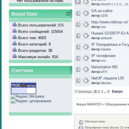
Нет пользователй он-лайн.
Автор
serykh
«
1
2
3
...
11
GA на сайте
Board Stats
Автор
1076
http://www.vidimax.ru/
Всего пользователей:
806
Автор
snv
Всего сообщений: 115654
Huawei S2326TP-EI-
Всего тем: 4003
Автор
ambush
Всего категорий: 8
IP Геопривязка и Гос
Автор
Zawktv
Всего разделов: 38
IP телефония
Максимум онлайн: 916
Автор
snv
Nanostation M5
Счетчики
Автор
alTV
NetUP лишили LIR
Автор
Alexam
Страницы: [
1
]
2
3
...
9
Вверх
Форум МАКАТЕЛ
»
Оборудование 
Обычная тема
Популярная тема (более 15 отв