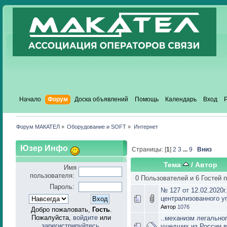
Начало
Форум
Доска объявлений
Помощь
Календарь
Вход
Форум МАКАТЕЛ
»
Оборудование и SOFT
»
Интернет
Юзер Инфо
Страницы: [
1
]
2
3
...
9
Вниз
Тема
/
Автор
Имя
пользователя:
0 Пользователей и 6 Гостей 
Пароль:
№ 127 от 12.02.2020
централизованного у
Автор
1076
Добро пожаловать,
Гость
.
Пожалуйста,
войдите
или
..механизм легально
зарегистрируйтесь
.
ушедших из России в