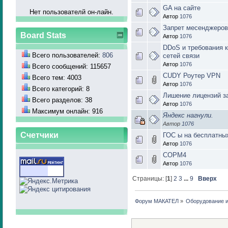
GA на сайте
Нет пользователй он-лайн.
Автор
1076
Запрет месенджеров
Board Stats
Автор
1076
DDoS и требования к
Всего пользователей:
806
сетей связи
Автор
1076
Всего сообщений: 115657
CUDY Роутер VPN
Всего тем: 4003
Автор
1076
Всего категорий: 8
Лишение лицензий з
Всего разделов: 38
Автор
1076
Максимум онлайн: 916
Яндекс нагнули.
Автор
1076
Счетчики
ГОС ы на бесплатны
Автор
1076
СОРМ4
Автор
1076
Страницы: [
1
]
2
3
...
9
Вверх
Форум МАКАТЕЛ
»
Оборудование 