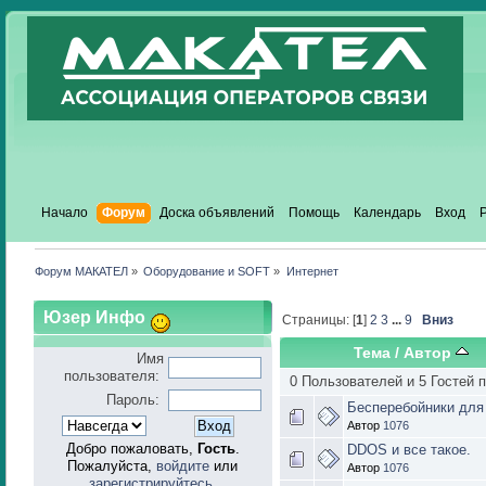
Начало
Форум
Доска объявлений
Помощь
Календарь
Вход
Форум МАКАТЕЛ
»
Оборудование и SOFT
»
Интернет
Юзер Инфо
Страницы: [
1
]
2
3
...
9
Вниз
Тема
/
Автор
Имя
пользователя:
0 Пользователей и 5 Гостей 
Пароль:
Бесперебойники для
Автор
1076
Добро пожаловать,
Гость
.
DDOS и все такое.
Пожалуйста,
войдите
или
Автор
1076
зарегистрируйтесь
.