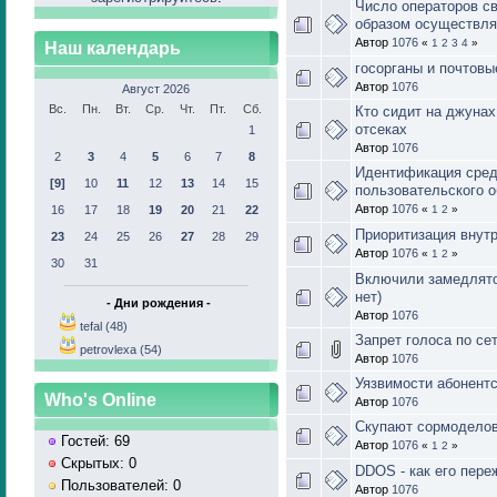
Число операторов с
образом осуществля
Автор
1076
«
1
2
3
4
»
Наш календарь
госорганы и почтовы
Автор
1076
Август 2026
Вс.
Пн.
Вт.
Ср.
Чт.
Пт.
Сб.
Кто сидит на джунах
отсеках
1
Автор
1076
2
3
4
5
6
7
8
Идентификация сред
[9]
10
11
12
13
14
15
пользовательского 
Автор
1076
16
17
18
19
20
21
22
«
1
2
»
Приоритизация внутр
23
24
25
26
27
28
29
Автор
1076
«
1
2
»
30
31
Включили замедлято
нет)
- Дни рождения -
Автор
1076
tefal (48)
Запрет голоса по се
petrovlexa (54)
Автор
1076
Уязвимости абонентс
Who's Online
Автор
1076
Скупают сормодело
Гостей: 69
Автор
1076
«
1
2
»
Скрытых: 0
DDOS - как его пере
Пользователей: 0
Автор
1076