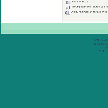
Обычная тема
Популярная тема (более 15 отв
Очень популярная тема (более 
SMF 2.0.18
SimplePortal
S
XHTML