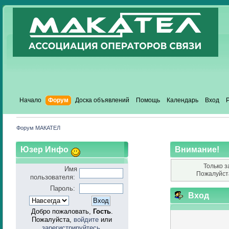
Начало
Форум
Доска объявлений
Помощь
Календарь
Вход
Форум МАКАТЕЛ
Юзер Инфо
Внимание!
Только з
Имя
Пожалуйст
пользователя:
Пароль:
Вход
Добро пожаловать,
Гость
.
Пожалуйста,
войдите
или
зарегистрируйтесь
.