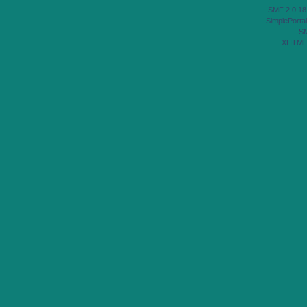
SMF 2.0.18
SimplePortal
S
XHTML