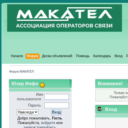
Начало
Форум
Доска объявлений
Помощь
Календарь
Вход
Форум МАКАТЕЛ
Юзер Инфо
Внимание!
Только з
Имя
Пожалуйст
пользователя:
Пароль:
Вход
Добро пожаловать,
Гость
.
Пожалуйста,
войдите
или
зарегистрируйтесь
.