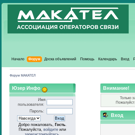
Начало
Форум
Доска объявлений
Помощь
Календарь
Вход
Форум МАКАТЕЛ
Юзер Инфо
Внимание!
Только з
Имя
Пожалуйст
пользователя:
Пароль:
Вход
Добро пожаловать,
Гость
.
Пожалуйста,
войдите
или
зарегистрируйтесь
.