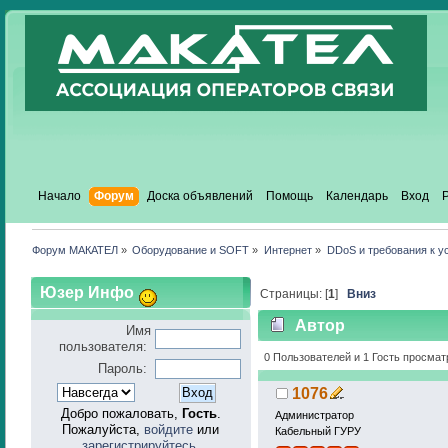
Начало
Форум
Доска объявлений
Помощь
Календарь
Вход
Форум МАКАТЕЛ
»
Оборудование и SOFT
»
Интернет
»
DDoS и требования к у
Юзер Инфо
Страницы: [
1
]
Вниз
Автор
Имя
пользователя:
сетей связи (Прочитан
0 Пользователей и 1 Гость просмат
Пароль:
1076
Добро пожаловать,
Гость
.
Администратор
Пожалуйста,
войдите
или
Кабельный ГУРУ
зарегистрируйтесь
.