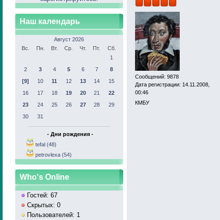
Наш календарь
Август 2026
Вс.
Пн.
Вт.
Ср.
Чт.
Пт.
Сб.
1
2
3
4
5
6
7
8
Сообщений: 9878
[9]
10
11
12
13
14
15
Дата регистрации: 14.11.2008,
00:46
16
17
18
19
20
21
22
КМБУ
23
24
25
26
27
28
29
30
31
- Дни рождения -
tefal (48)
petrovlexa (54)
Who's Online
Гостей: 67
Скрытых: 0
Пользователей: 1