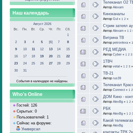
Телеканал О2 Т
Автор
Alexam
Наш календарь
Киноканалы
Автор
Gul
«
1
2
»
Август 2026
Стрим затеял а
Вс.
Пн.
Вт.
Ср.
Чт.
Пт.
Сб.
Автор
Alexam
«
1
2
1
Витрина ТВ
2
3
4
5
[6]
7
8
Автор
petrovlexa
«
9
10
11
12
13
14
15
РЕД МЕДИА
Автор
Cyber
«
1
2
3
16
17
18
19
20
21
22
1ТВЧ
23
24
25
26
27
28
29
Автор
vetal
«
1
2
3
»
30
31
ТВ-21
Автор
rus39
События в календаре не найдены.
Телеканал Крас
Автор
Connect
«
1
2
Who's Online
ДОМ Кино - конт
Автор
AlexBg
«
1
2
Гостей: 126
РБК
Скрытых: 0
Автор
AlexBg
«
1
2
Пользователей: 1
Какой телемагаз
Сейчас на форуме:
Автор
AlexBg
Универсал
контакты ТРК 2х