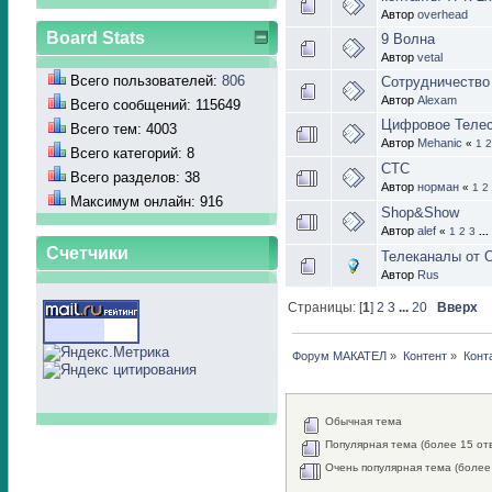
Автор
overhead
Board Stats
9 Волна
Автор
vetal
Всего пользователей:
806
Сотрудничество
Автор
Alexam
Всего сообщений: 115649
Цифровое Теле
Всего тем: 4003
Автор
Mehanic
«
1
2
Всего категорий: 8
СТС
Всего разделов: 38
Автор
норман
«
1
2
Максимум онлайн: 916
Shop&Show
Автор
alef
«
1
2
3
...
Счетчики
Телеканалы от 
Автор
Rus
Страницы: [
1
]
2
3
...
20
Вверх
Форум МАКАТЕЛ
»
Контент
»
Конт
Обычная тема
Популярная тема (более 15 от
Очень популярная тема (более 