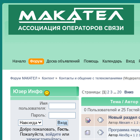
Начало
Форум
Доска объявлений
Помощь
Календарь
Вход
Форум МАКАТЕЛ
»
Контент
»
Контакты и общение с телекомпаниями
(Модерат
Юзер Инфо
Страницы: [
1
]
2
3
...
20
Вниз
Тема
/
Автор
Имя
пользователя:
0 Пользователей и 25 Гостей
Пароль:
Новый раздел 
Автор
Alexam
«
1
2
Добро пожаловать,
Гость
.
Программа пере
Пожалуйста,
войдите
или
Автор
AlexBg
«
1
2
зарегистрируйтесь
.