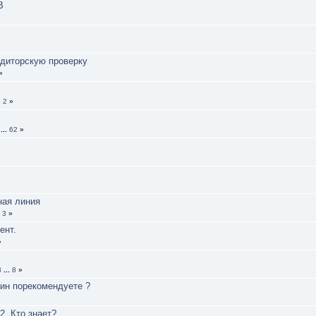
В
удиторскую проверку
»
1
2
»
...
62
»
ная линия
3
»
ент.
»
3
...
8
»
ин порекомендуете ?
2. Кто знает?