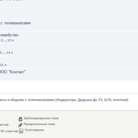
 с телеканалами
семейство
3
...
12
»
3
...
14
»
31
»
ООО "Контакт"
акты и общение с телекомпаниями
(Модераторы:
Дедушка Ди
,
Fil
,
1076
,
overhead
)
Заблокированная тема
Прикрепленная тема
ветов)
Голосование
50 ответов)