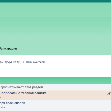
Регистрация
оры:
Дедушка Ди
,
Fil
,
1076
,
overhead
)
 просматривают этот раздел.
с опросами о телекомпаниях
»
дач телеканалов
3
4
»