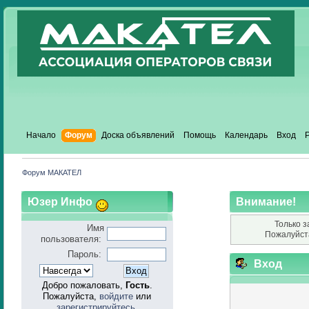
Начало
Форум
Доска объявлений
Помощь
Календарь
Вход
Форум МАКАТЕЛ
Юзер Инфо
Внимание!
Только з
Имя
Пожалуйст
пользователя:
Пароль:
Вход
Добро пожаловать,
Гость
.
Пожалуйста,
войдите
или
зарегистрируйтесь
.