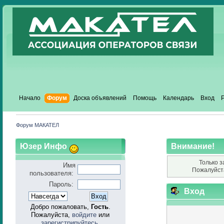
Начало
Форум
Доска объявлений
Помощь
Календарь
Вход
Форум МАКАТЕЛ
Юзер Инфо
Внимание!
Только з
Имя
Пожалуйст
пользователя:
Пароль:
Вход
Добро пожаловать,
Гость
.
Пожалуйста,
войдите
или
зарегистрируйтесь
.