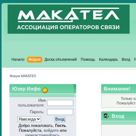
Начало
Форум
Доска объявлений
Помощь
Календарь
Вход
Форум МАКАТЕЛ
Юзер Инфо
Внимание!
Только з
Имя
Пожалуйст
пользователя:
Пароль:
Вход
Добро пожаловать,
Гость
.
Пожалуйста,
войдите
или
зарегистрируйтесь
.