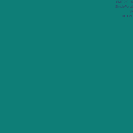
SMF 2.0.18
SimplePortal
S
XHTML