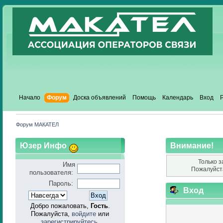
Начало
Форум
Доска объявлений
Помощь
Календарь
Вход
Форум МАКАТЕЛ
Юзер Инфо
Внимание!
Только з
Имя
Пожалуйст
пользователя:
Пароль:
Вход
Добро пожаловать,
Гость
.
Пожалуйста,
войдите
или
зарегистрируйтесь
.