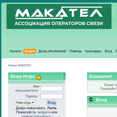
Начало
Форум
Доска объявлений
Помощь
Календарь
Вход
Форум МАКАТЕЛ
Юзер Инфо
Внимание!
Только з
Имя
Пожалуйст
пользователя:
Пароль:
Вход
Добро пожаловать,
Гость
.
Пожалуйста,
войдите
или
зарегистрируйтесь
.