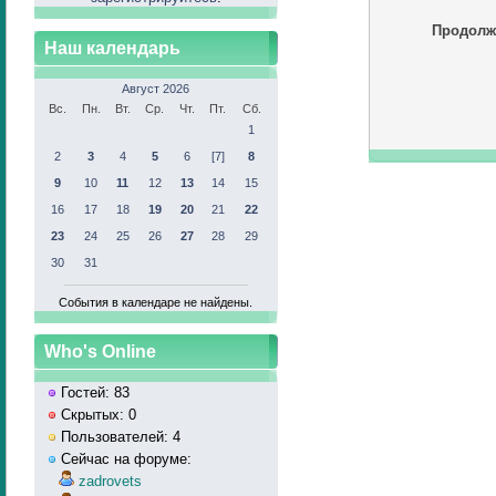
Продолж
Наш календарь
Август 2026
Вс.
Пн.
Вт.
Ср.
Чт.
Пт.
Сб.
1
2
3
4
5
6
[7]
8
9
10
11
12
13
14
15
16
17
18
19
20
21
22
23
24
25
26
27
28
29
30
31
События в календаре не найдены.
Who's Online
Гостей: 83
Скрытых: 0
Пользователей: 4
Сейчас на форуме:
zadrovets