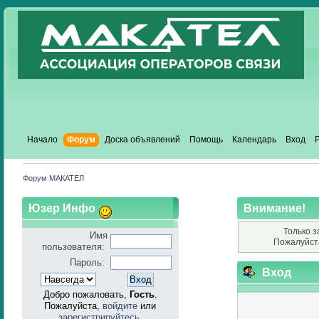
Начало
Форум
Доска объявлений
Помощь
Календарь
Вход
Форум МАКАТЕЛ
Юзер Инфо
Внимание!
Только з
Имя
Пожалуйст
пользователя:
Пароль:
Вход
Добро пожаловать,
Гость
.
Пожалуйста,
войдите
или
зарегистрируйтесь
.