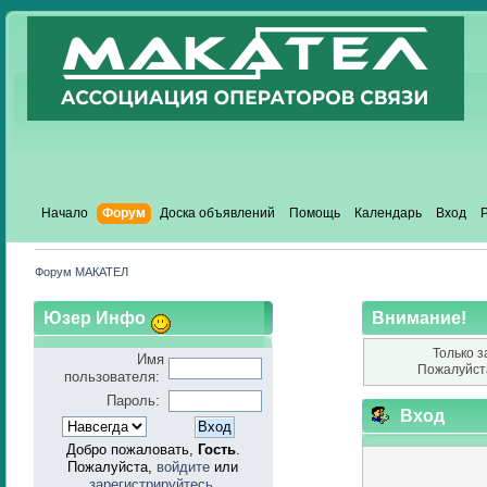
Начало
Форум
Доска объявлений
Помощь
Календарь
Вход
Форум МАКАТЕЛ
Юзер Инфо
Внимание!
Только з
Имя
Пожалуйст
пользователя:
Пароль:
Вход
Добро пожаловать,
Гость
.
Пожалуйста,
войдите
или
зарегистрируйтесь
.