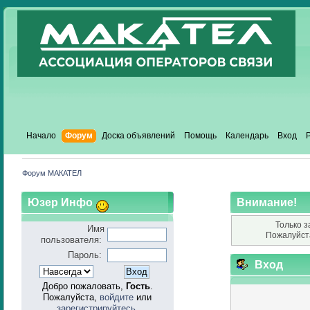
Начало
Форум
Доска объявлений
Помощь
Календарь
Вход
Форум МАКАТЕЛ
Юзер Инфо
Внимание!
Только з
Имя
Пожалуйст
пользователя:
Пароль:
Вход
Добро пожаловать,
Гость
.
Пожалуйста,
войдите
или
зарегистрируйтесь
.