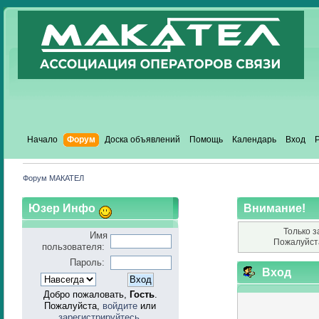
Начало
Форум
Доска объявлений
Помощь
Календарь
Вход
Форум МАКАТЕЛ
Юзер Инфо
Внимание!
Только з
Имя
Пожалуйст
пользователя:
Пароль:
Вход
Добро пожаловать,
Гость
.
Пожалуйста,
войдите
или
зарегистрируйтесь
.