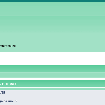
Регистрация
 в темах
ецТВ
 дыра или..?