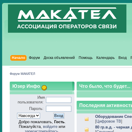
Начало
Форум
Доска объявлений
Помощь
Календарь
Вход
Форум МАКАТЕЛ
Юзер Инфо
Что было, что будет...
Имя
пользователя:
Последняя активность
Пароль:
Оборудование Сп
[
Цифровое ТВ
]
Добро пожаловать,
Гость
.
Пожалуйста,
войдите
или
80 гр.в.д. - черная
зарегистрируйтесь
.
[
Спутники
]