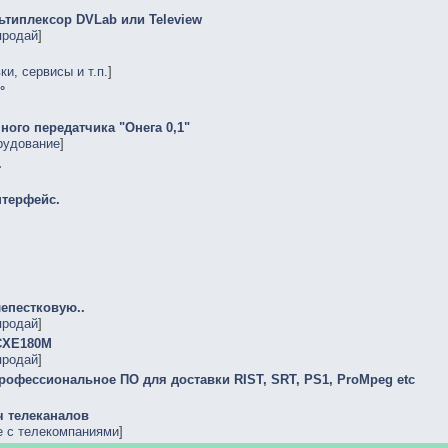
ьтиплексор DVLab или Teleview
продай
]
и, сервисы и т.п.
]
°
ного передатчика "Онега 0,1"
рудование
]
.
нтерфейс.
епестковую..
продай
]
 CXE180M
продай
]
 профессиональное ПО для доставки RIST, SRT, PS1, ProMpeg etc
ч телеканалов
е с телекомпаниями
]