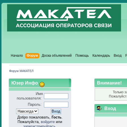
Начало
Форум
Доска объявлений
Помощь
Календарь
Вход
Форум МАКАТЕЛ
Юзер Инфо
Внимание!
Только з
Имя
Пожалуйст
пользователя:
Пароль:
Вход
Добро пожаловать,
Гость
.
Пожалуйста,
войдите
или
зарегистрируйтесь
.