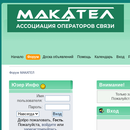
Начало
Форум
Доска объявлений
Помощь
Календарь
Вход
Форум МАКАТЕЛ
Юзер Инфо
Внимание!
Только з
Имя
Пожалуйст
пользователя:
Пароль:
Вход
Добро пожаловать,
Гость
.
Пожалуйста,
войдите
или
зарегистрируйтесь
.