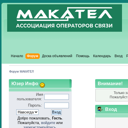
Начало
Форум
Доска объявлений
Помощь
Календарь
Вход
Форум МАКАТЕЛ
Юзер Инфо
Внимание!
Только з
Имя
Пожалуйст
пользователя:
Пароль:
Вход
Добро пожаловать,
Гость
.
Пожалуйста,
войдите
или
зарегистрируйтесь
.