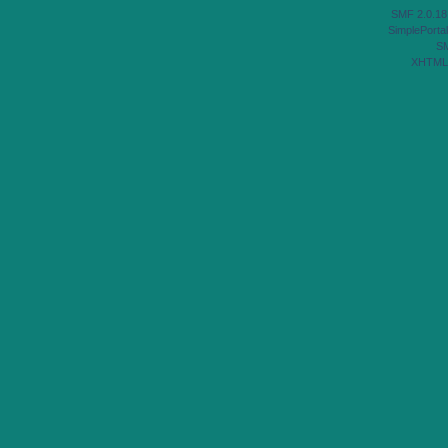
SMF 2.0.18
SimplePortal
S
XHTML