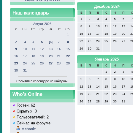
Декабрь 2024
Наш календарь
В
П
В
С
Ч
П
1
2
3
4
5
6
7
Август 2026
8
9
10
11
12
13
1
Вс.
Пн.
Вт.
Ср.
Чт.
Пт.
Сб.
15
16
17
18
19
20
2
1
22
23
24
25
26
27
2
2
3
4
5
[6]
7
8
29
30
31
9
10
11
12
13
14
15
16
17
18
19
20
21
22
Январь 2025
23
24
25
26
27
28
29
В
П
В
С
Ч
П
30
31
1
2
3
4
5
6
7
8
9
10
1
События в календаре не найдены.
12
13
14
15
16
17
1
Who's Online
19
20
21
22
23
24
2
26
27
28
29
30
31
Гостей: 62
Скрытых: 0
Пользователей: 2
Сейчас на форуме:
Mehanic