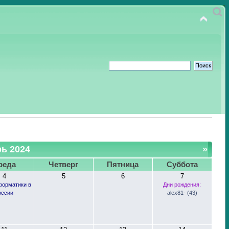
ь 2024
»
реда
Четверг
Пятница
Суббота
4
5
6
7
форматики в
Дни рождения:
оссии
alex81- (43)