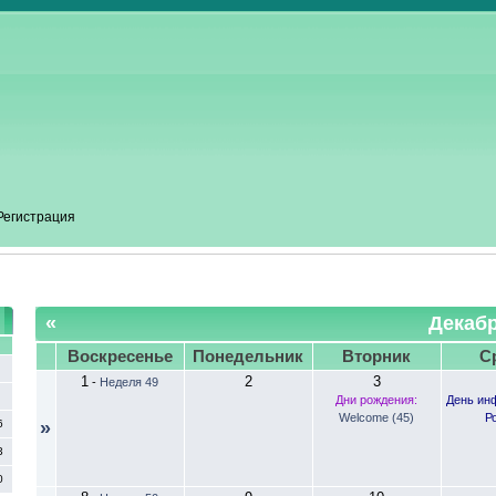
Регистрация
«
Декабр
С
Воскресенье
Понедельник
Вторник
С
1
2
3
-
Неделя 49
Дни рождения:
День ин
Welcome (45)
Р
6
»
3
0