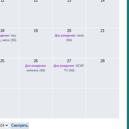
11
12
13
14
18
19
20
21
ждения:
sky
Дни рождения:
ravin
)
,
wess (55)
(56)
25
26
27
28
Дни рождения:
Дни рождения:
SCAT-
sehsens (68)
TV (60)