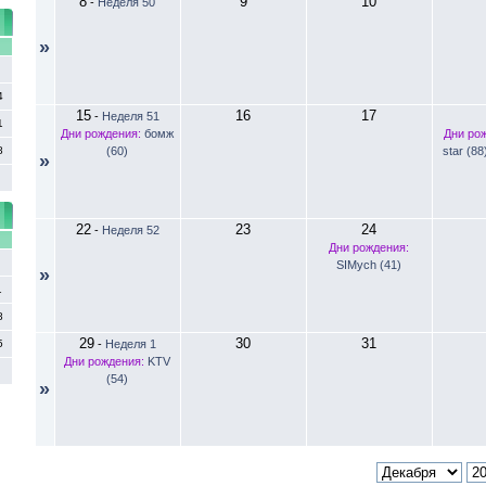
8
9
10
-
Неделя 50
»
С
4
15
16
17
-
Неделя 51
1
Дни рождения:
бомж
Дни ро
8
(60)
star (88
»
22
23
24
-
Неделя 52
С
Дни рождения:
SIMych (41)
»
1
8
29
30
31
5
-
Неделя 1
Дни рождения:
KTV
(54)
»