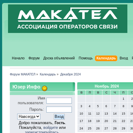
Начало
Форум
Доска объявлений
Помощь
Календарь
Вход
Форум МАКАТЕЛ
»
Календарь
»
Декабря 2024
Юзер Инфо
Ноябрь 2024
В
П
В
С
Ч
П
Имя
1
2
пользователя:
3
4
5
6
7
8
9
Пароль:
10
11
12
13
14
15
1
17
18
19
20
21
22
2
Добро пожаловать,
Гость
.
Пожалуйста,
войдите
или
24
25
26
27
28
29
3
зарегистрируйтесь
.