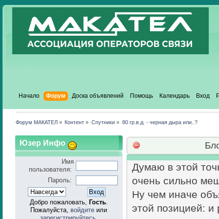
Начало
Форум
Доска объявлений
Помощь
Календарь
Вход
Форум МАКАТЕЛ
»
Контент
»
Спутники
»
80 гр.в.д. - черная дыра или..?
Юзер Инфо
Бл
Имя
Думаю в этой точ
пользователя:
очень сильно ме
Пароль:
Ну чем иначе об
Добро пожаловать,
Гость
.
этой позицией: и 
Пожалуйста,
войдите
или
зарегистрируйтесь
.