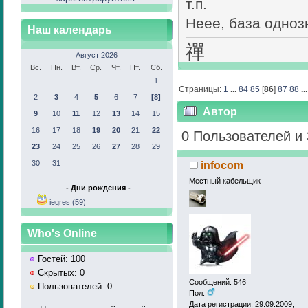
т.п.
Неее, база одно
Наш календарь
禪
Август 2026
Вс.
Пн.
Вт.
Ср.
Чт.
Пт.
Сб.
1
Страницы:
1
...
84
85
[
86
]
87
88
..
2
3
4
5
6
7
[8]
Автор
9
10
11
12
13
14
15
16
17
18
19
20
21
22
раз)
0 Пользователей и 
23
24
25
26
27
28
29
30
31
infocom
Местный кабельщик
- Дни рождения -
iegres (59)
Who's Online
Гостей: 100
Скрытых: 0
Сообщений: 546
Пользователей: 0
Пол:
Дата регистрации: 29.09.2009,