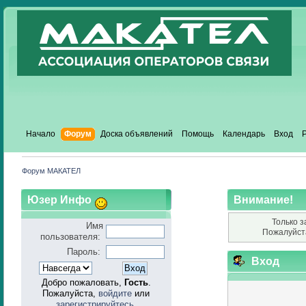
Начало
Форум
Доска объявлений
Помощь
Календарь
Вход
Форум МАКАТЕЛ
Юзер Инфо
Внимание!
Только з
Имя
Пожалуйст
пользователя:
Пароль:
Вход
Добро пожаловать,
Гость
.
Пожалуйста,
войдите
или
зарегистрируйтесь
.