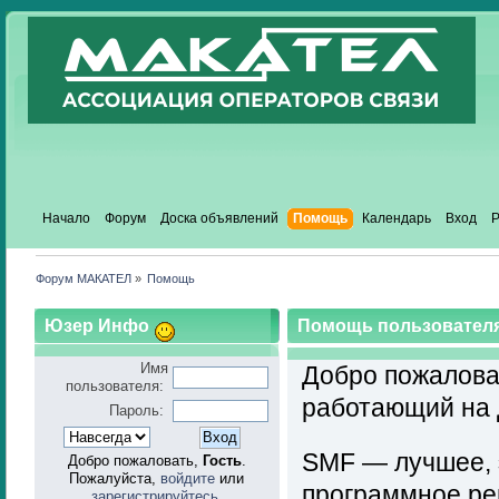
Начало
Форум
Доска объявлений
Помощь
Календарь
Вход
Р
Форум МАКАТЕЛ
»
Помощь
Юзер Инфо
Помощь пользовател
Имя
Добро пожалов
пользователя:
работающий на 
Пароль:
SMF — лучшее, 
Добро пожаловать,
Гость
.
Пожалуйста,
войдите
или
программное реш
зарегистрируйтесь
.