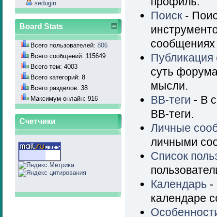
профиль.
sedugin
Поиск
- Пои
Board Stats
инструменто
сообщениях 
Всего пользователей:
806
Публикация
Всего сообщений: 115649
Всего тем: 4003
суть форума
Всего категорий: 8
мысли.
Всего разделов: 38
BB-теги
- В 
Максимум онлайн: 916
BB-теги.
Счетчики
Личные соо
личными со
Список поль
пользовател
Календарь
-
календаре с
Особенност