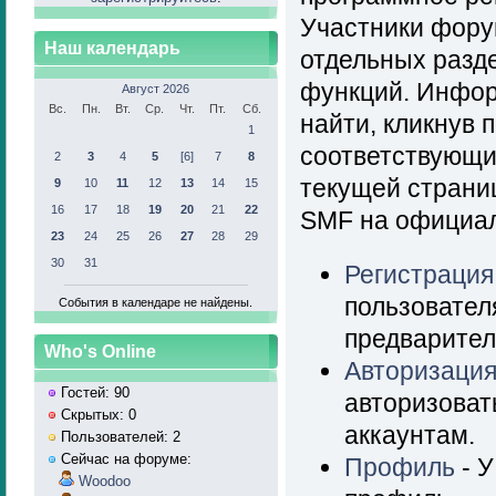
Участники фору
Наш календарь
отдельных разд
функций. Инфор
Август 2026
Вс.
Пн.
Вт.
Ср.
Чт.
Пт.
Сб.
найти, кликнув 
1
соответствующи
2
3
4
5
[6]
7
8
текущей страни
9
10
11
12
13
14
15
16
17
18
19
20
21
22
SMF на официал
23
24
25
26
27
28
29
30
31
Регистрация
пользовател
События в календаре не найдены.
предварител
Who's Online
Авторизаци
Гостей: 90
авторизоват
Скрытых: 0
аккаунтам.
Пользователей: 2
Сейчас на форуме:
Профиль
- У
Woodoo