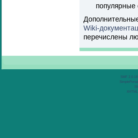
популярные 
Дополнительные
Wiki-документа
перечислены лю
SMF 2.0.18
SimplePortal
S
XHTML