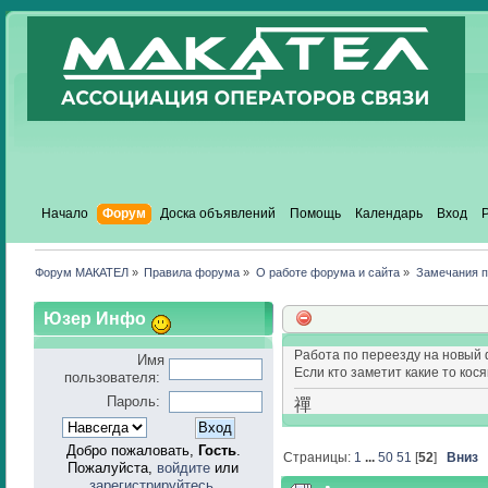
Начало
Форум
Доска объявлений
Помощь
Календарь
Вход
Форум МАКАТЕЛ
»
Правила форума
»
О работе форума и сайта
»
Замечания п
Юзер Инфо
Работа по переезду на новый
Имя
Если кто заметит какие то кося
пользователя:
Пароль:
禪
Добро пожаловать,
Гость
.
Страницы:
1
...
50
51
[
52
]
Вниз
Пожалуйста,
войдите
или
зарегистрируйтесь
.