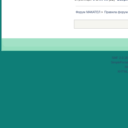
Форум МАКАТЕЛ
»
Правила форум
SMF 2.0.18
SimplePortal
S
XHTML