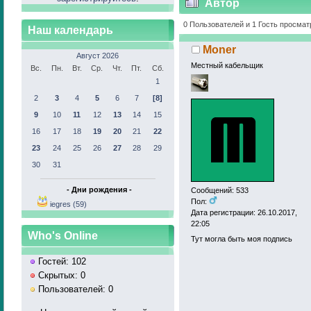
Автор
328866 раз)
0 Пользователей и 1 Гость просмат
Наш календарь
Moner
Август 2026
Местный кабельщик
Вс.
Пн.
Вт.
Ср.
Чт.
Пт.
Сб.
1
2
3
4
5
6
7
[8]
9
10
11
12
13
14
15
16
17
18
19
20
21
22
23
24
25
26
27
28
29
30
31
- Дни рождения -
Сообщений: 533
Пол:
iegres (59)
Дата регистрации: 26.10.2017,
22:05
Who's Online
Тут могла быть моя подпись
Гостей: 102
Скрытых: 0
Пользователей: 0