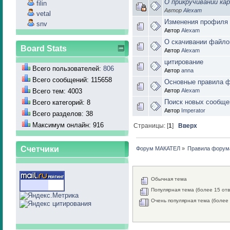
О прикручивании ка
filin
Автор
Alexam
vetal
Изменения профиля 
snv
Автор
Alexam
О скачивании файло
Board Stats
Автор
Alexam
цитирование
Всего пользователей:
806
Автор
anna
Всего сообщений: 115658
Основные правила 
Всего тем: 4003
Автор
Alexam
Поиск новых сообще
Всего категорий: 8
Автор
Imperator
Всего разделов: 38
Максимум онлайн: 916
Страницы: [
1
]
Вверх
Счетчики
Форум МАКАТЕЛ
»
Правила форум
Обычная тема
Популярная тема (более 15 отв
Очень популярная тема (более 