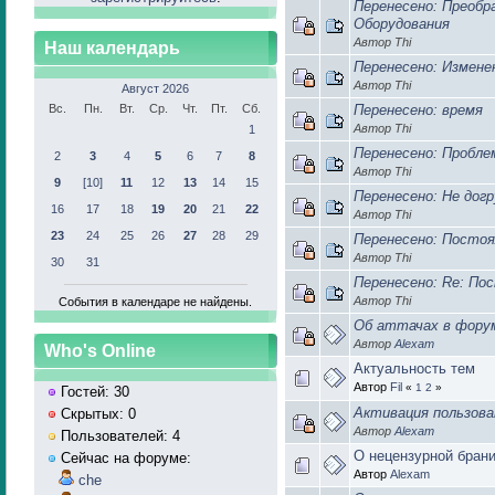
Перенесено: Преобр
Оборудования
Автор Thi
Наш календарь
Перенесено: Измене
Автор Thi
Август 2026
Вс.
Пн.
Вт.
Ср.
Чт.
Пт.
Сб.
Перенесено: время
Автор Thi
1
Перенесено: Пробл
2
3
4
5
6
7
8
Автор Thi
9
[10]
11
12
13
14
15
Перенесено: Не до
16
17
18
19
20
21
22
Автор Thi
23
24
25
26
27
28
29
Перенесено: Постоя
Автор Thi
30
31
Перенесено: Re: По
Автор Thi
События в календаре не найдены.
Об аттачах в фору
Автор
Alexam
Who's Online
Актуальность тем
Автор
Fil
«
1
2
»
Гостей: 30
Активация пользов
Скрытых: 0
Автор
Alexam
Пользователей: 4
О нецензурной брани
Сейчас на форуме:
Автор
Alexam
che