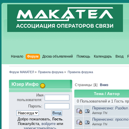
Начало
Форум
Доска объявлений
Помощь
Календарь
Вход
Форум МАКАТЕЛ
»
Правила форума
»
Правила форума
Юзер Инфо
Страницы: [
1
]
Вниз
Тема
/
Автор
Имя
пользователя:
0 Пользователей и 1 Гость п
Пароль:
Перенесено: Раздел
Автор Thi
Добро пожаловать,
Гость
.
Перенесено: просто
Пожалуйста,
войдите
или
Автор Thi
зарегистрируйтесь
.