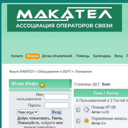
Начало
Форум
Доска объявлений
Помощь
Календарь
Вход
Форум МАКАТЕЛ
»
Оборудование и SOFT
»
Измерения
Юзер Инфо
Страницы: [
1
]
2
Вниз
Тема
/
Автор
Имя
пользователя:
0 Пользователей и 2 Гостей 
Пароль:
Планар ИТ-08
Автор
rus39
Добро пожаловать,
Гость
.
Поражённые каналы.
Пожалуйста,
войдите
или
Автор
Gul
зарегистрируйтесь
.