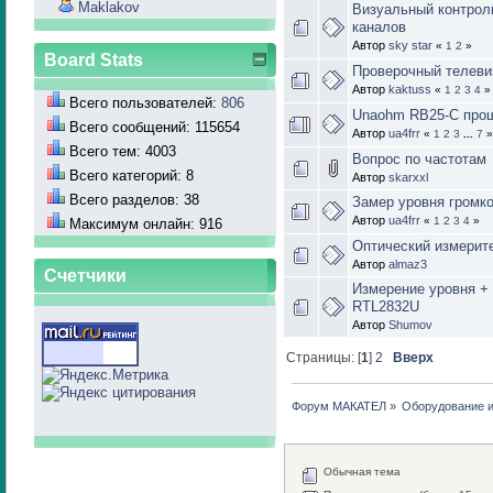
Maklakov
Визуальный контрол
каналов
Автор
sky star
«
1
2
»
Board Stats
Проверочный телеви
Автор
kaktuss
«
1
2
3
4
»
Всего пользователей:
806
Unaohm RB25-C про
Всего сообщений: 115654
Автор
ua4frr
«
1
2
3
...
7
»
Всего тем: 4003
Вопрос по частотам
Всего категорий: 8
Автор
skarxxl
Всего разделов: 38
Замер уровня громкос
Автор
ua4frr
«
1
2
3
4
»
Максимум онлайн: 916
Оптический измерите
Автор
almaz3
Счетчики
Измерение уровня + 
RTL2832U
Автор
Shumov
Страницы: [
1
]
2
Вверх
Форум МАКАТЕЛ
»
Оборудование 
Обычная тема