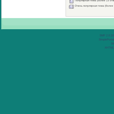
Популярная тема (более 15 отв
Очень популярная тема (более 
SMF 2.0.18
SimplePortal
S
XHTML