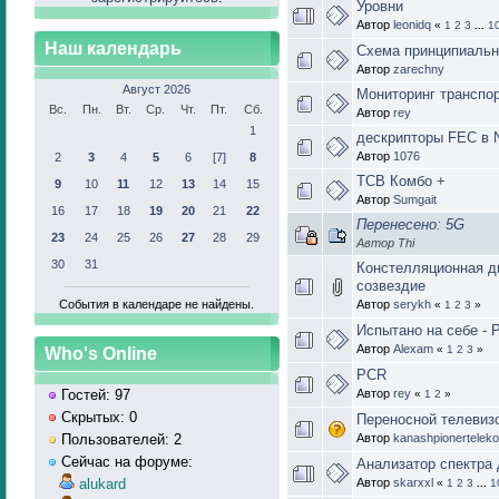
Уровни
Автор
leonidq
«
1
2
3
...
1
Наш календарь
Схема принципиальн
Автор
zarechny
Август 2026
Мониторинг транспор
Вс.
Пн.
Вт.
Ср.
Чт.
Пт.
Сб.
Автор
rey
1
дескрипторы FEC в 
Автор
1076
2
3
4
5
6
[7]
8
ТСВ Комбо +
9
10
11
12
13
14
15
Автор
Sumgait
16
17
18
19
20
21
22
Перенесено: 5G
23
24
25
26
27
28
29
Автор Thi
30
31
Констелляционная д
созвездие
События в календаре не найдены.
Автор
serykh
«
1
2
3
»
Испытано на себе - P
Автор
Alexam
«
1
2
3
»
Who's Online
PCR
Автор
rey
Гостей: 97
«
1
2
»
Скрытых: 0
Переносной телевиз
Автор
kanashpionertelek
Пользователей: 2
Сейчас на форуме:
Анализатор спектра 
Автор
skarxxl
alukard
«
1
2
3
...
1