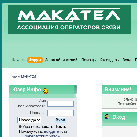
Начало
Форум
Доска объявлений
Помощь
Календарь
Вход
Форум МАКАТЕЛ
Юзер Инфо
Внимание!
Только з
Имя
Пожалуйст
пользователя:
Пароль:
Вход
Добро пожаловать,
Гость
.
Пожалуйста,
войдите
или
зарегистрируйтесь
.