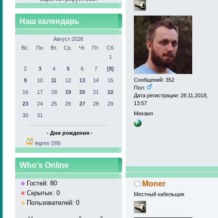
Наш календарь
Август 2026
Вс.
Пн.
Вт.
Ср.
Чт.
Пт.
Сб.
1
2
3
4
5
6
7
[8]
Сообщений: 352
9
10
11
12
13
14
15
Пол:
16
17
18
19
20
21
22
Дата регистрации: 28.11.2018,
13:57
23
24
25
26
27
28
29
Михаил
30
31
- Дни рождения -
iegres (59)
Who's Online
Moner
Гостей: 80
Скрытых: 0
Местный кабельщик
Пользователей: 0