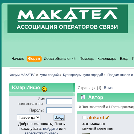
Начало
Форум
Доска объявлений
Помощь
Календарь
Вход
Форум МАКАТЕЛ
»
Купи-продай
»
Купипродам-куплюпродай
»
Продам шасси и
Юзер Инфо
Страницы: [
1
]
Вниз
Автор
Имя
пользователя:
раз)
0 Пользователей и 1 Гость просмат
Пароль:
alukard
Добро пожаловать,
Гость
.
АОС МАКАТЕЛ
Пожалуйста,
войдите
или
Местный кабельщик
зарегистрируйтесь
.