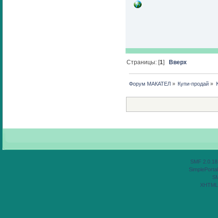
Страницы: [
1
]
Вверх
Форум МАКАТЕЛ
»
Купи-продай
»
SMF 2.0.18
SimplePortal
S
XHTML