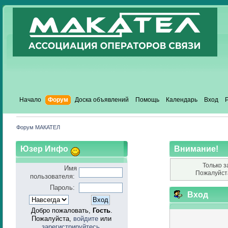
Начало
Форум
Доска объявлений
Помощь
Календарь
Вход
Форум МАКАТЕЛ
Юзер Инфо
Внимание!
Только з
Имя
Пожалуйст
пользователя:
Пароль:
Вход
Добро пожаловать,
Гость
.
Пожалуйста,
войдите
или
зарегистрируйтесь
.