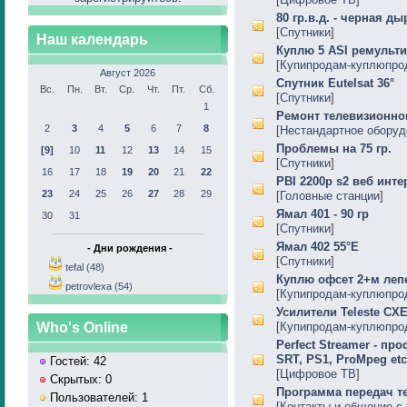
80 гр.в.д. - черная ды
[
Спутники
]
Наш календарь
Куплю 5 ASI ремульти
[
Купипродам-куплюпро
Август 2026
Спутник Eutelsat 36°
Вс.
Пн.
Вт.
Ср.
Чт.
Пт.
Сб.
[
Спутники
]
1
Ремонт телевизионног
2
3
4
5
6
7
8
[
Нестандартное оборуд
Проблемы на 75 гр.
[9]
10
11
12
13
14
15
[
Спутники
]
16
17
18
19
20
21
22
PBI 2200p s2 веб инте
23
24
25
26
27
28
29
[
Головные станции
]
Ямал 401 - 90 гр
30
31
[
Спутники
]
Ямал 402 55°Е
- Дни рождения -
[
Спутники
]
tefal (48)
Куплю офсет 2+м леп
petrovlexa (54)
[
Купипродам-куплюпро
Усилители Teleste CX
Who's Online
[
Купипродам-куплюпро
Perfect Streamer - п
SRT, PS1, ProMpeg etc
Гостей: 42
[
Цифровое ТВ
]
Скрытых: 0
Программа передач т
Пользователей: 1
[
Контакты и общение с