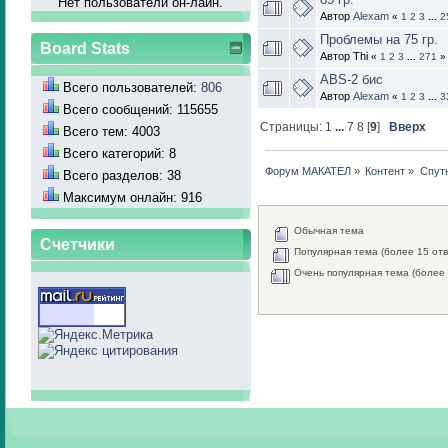
Нет пользователй он-лайн.
Автор
Alexam
«
1
2
3
...
2
Проблемы на 75 гр.
Board Stats
Автор Thi
«
1
2
3
...
271
»
ABS-2 бис
Всего пользователей:
806
Автор
Alexam
«
1
2
3
...
3
Всего сообщений: 115655
Страницы:
1
...
7
8
[
9
]
Вверх
Всего тем: 4003
Всего категорий: 8
Форум МАКАТЕЛ
»
Контент
»
Спут
Всего разделов: 38
Максимум онлайн: 916
Обычная тема
Счетчики
Популярная тема (более 15 отв
Очень популярная тема (более 