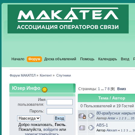
Начало
Форум
Доска объявлений
Помощь
Календарь
Вход
Форум МАКАТЕЛ
»
Контент
»
Спутники
Юзер Инфо
Страницы:
1
...
7
8
[
9
]
Вниз
Тема
/
Автор
Имя
пользователя:
0 Пользователей и 19 Гостей
Пароль:
80-градусник накрыл
Автор
Antar
«
1
2
3
...
35
Добро пожаловать,
Гость
.
ABS-1
Пожалуйста,
войдите
или
Автор
Alexam
«
1
2
3
...
3
зарегистрируйтесь
.