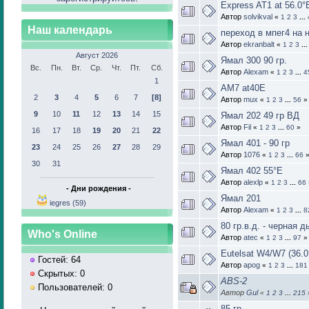
Express AT1 at 56.0°
Автор
solvikval
«
1
2
3
...
Наш календарь
переход в мпег4 на 
Автор
ekranbalt
«
1
2
3
..
Август 2026
Ямал 300 90 гр.
Вс.
Пн.
Вт.
Ср.
Чт.
Пт.
Сб.
Автор
Alexam
«
1
2
3
...
4
1
AM7 at40E
2
3
4
5
6
7
[8]
Автор
mux
«
1
2
3
...
56
»
9
10
11
12
13
14
15
Ямал 202 49 гр ВД
Автор
Fil
«
1
2
3
...
60
»
16
17
18
19
20
21
22
Ямал 401 - 90 гр
23
24
25
26
27
28
29
Автор
1076
«
1
2
3
...
66
30
31
Ямал 402 55°Е
Автор
alexlp
«
1
2
3
...
66
- Дни рождения -
Ямал 201
iegres (59)
Автор
Alexam
«
1
2
3
...
8
80 гр.в.д. - черная д
Who's Online
Автор
atec
«
1
2
3
...
97
»
Eutelsat W4/W7 (36.0
Гостей: 64
Автор
apog
«
1
2
3
...
181
Скрытых: 0
ABS-2
Пользователей: 0
Автор
Gul
«
1
2
3
...
215
85 гр.