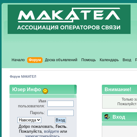
Начало
Форум
Доска объявлений
Помощь
Календарь
Вход
Форум МАКАТЕЛ
Юзер Инфо
Внимание!
Только з
Имя
Пожалуйст
пользователя:
Пароль:
Вход
Добро пожаловать,
Гость
.
Пожалуйста,
войдите
или
зарегистрируйтесь
.