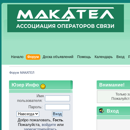
Начало
Форум
Доска объявлений
Помощь
Календарь
Вход
Форум МАКАТЕЛ
Юзер Инфо
Внимание!
Только з
Имя
Пожалуйст
пользователя:
Пароль:
Вход
Добро пожаловать,
Гость
.
Пожалуйста,
войдите
или
зарегистрируйтесь
.