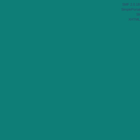
SMF 2.0.18
SimplePortal
S
XHTML