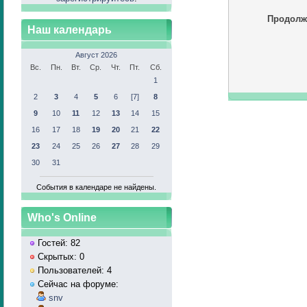
Продолж
Наш календарь
Август 2026
Вс.
Пн.
Вт.
Ср.
Чт.
Пт.
Сб.
1
2
3
4
5
6
[7]
8
9
10
11
12
13
14
15
16
17
18
19
20
21
22
23
24
25
26
27
28
29
30
31
События в календаре не найдены.
Who's Online
Гостей: 82
Скрытых: 0
Пользователей: 4
Сейчас на форуме:
snv