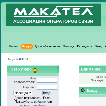
Начало
Форум
Доска объявлений
Помощь
Календарь
Вход
Форум МАКАТЕЛ
Юзер Инфо
Внимание!
Только з
Имя
Пожалуйст
пользователя:
Пароль:
Вход
Добро пожаловать,
Гость
.
Пожалуйста,
войдите
или
зарегистрируйтесь
.