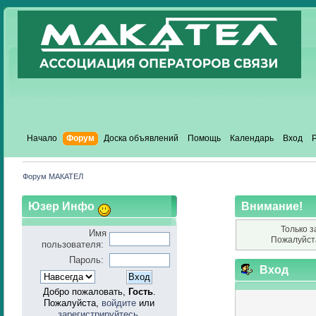
Начало
Форум
Доска объявлений
Помощь
Календарь
Вход
Форум МАКАТЕЛ
Юзер Инфо
Внимание!
Только з
Имя
Пожалуйст
пользователя:
Пароль:
Вход
Добро пожаловать,
Гость
.
Пожалуйста,
войдите
или
зарегистрируйтесь
.