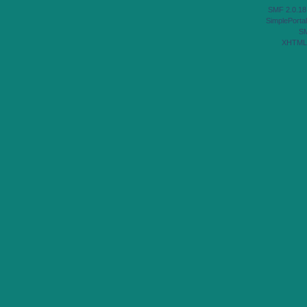
SMF 2.0.18
SimplePortal
S
XHTML