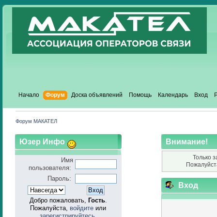
Начало
Форум
Доска объявлений
Помощь
Календарь
Вход
Форум МАКАТЕЛ
Юзер Инфо
Внимание!
Только з
Имя
Пожалуйст
пользователя:
Пароль:
Вход
Добро пожаловать,
Гость
.
Пожалуйста,
войдите
или
зарегистрируйтесь
.