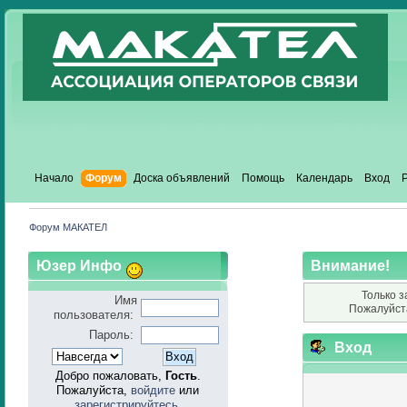
Начало
Форум
Доска объявлений
Помощь
Календарь
Вход
Форум МАКАТЕЛ
Юзер Инфо
Внимание!
Только з
Имя
Пожалуйст
пользователя:
Пароль:
Вход
Добро пожаловать,
Гость
.
Пожалуйста,
войдите
или
зарегистрируйтесь
.