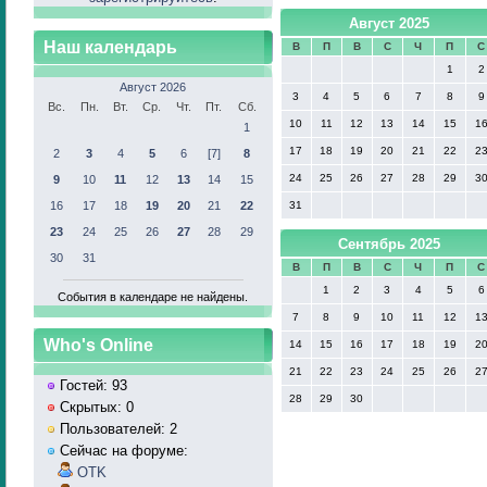
Август 2025
Наш календарь
В
П
В
С
Ч
П
С
1
2
Август 2026
3
4
5
6
7
8
9
Вс.
Пн.
Вт.
Ср.
Чт.
Пт.
Сб.
10
11
12
13
14
15
1
1
17
18
19
20
21
22
2
2
3
4
5
6
[7]
8
24
25
26
27
28
29
3
9
10
11
12
13
14
15
16
17
18
19
20
21
22
31
23
24
25
26
27
28
29
Сентябрь 2025
30
31
В
П
В
С
Ч
П
С
1
2
3
4
5
6
События в календаре не найдены.
7
8
9
10
11
12
1
Who's Online
14
15
16
17
18
19
2
21
22
23
24
25
26
2
Гостей: 93
28
29
30
Скрытых: 0
Пользователей: 2
Сейчас на форуме:
OTK