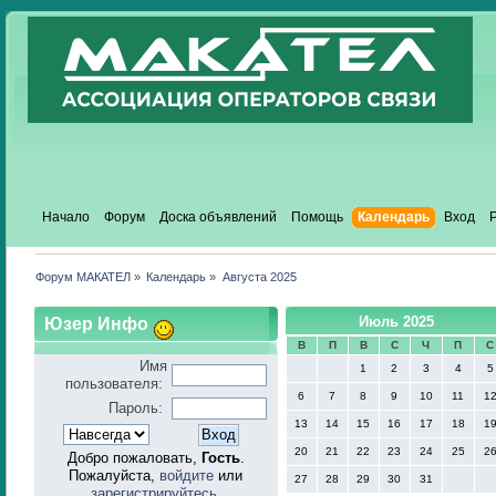
Начало
Форум
Доска объявлений
Помощь
Календарь
Вход
Форум МАКАТЕЛ
»
Календарь
»
Августа 2025
Юзер Инфо
Июль 2025
В
П
В
С
Ч
П
С
Имя
1
2
3
4
5
пользователя:
6
7
8
9
10
11
1
Пароль:
13
14
15
16
17
18
1
20
21
22
23
24
25
2
Добро пожаловать,
Гость
.
Пожалуйста,
войдите
или
27
28
29
30
31
зарегистрируйтесь
.